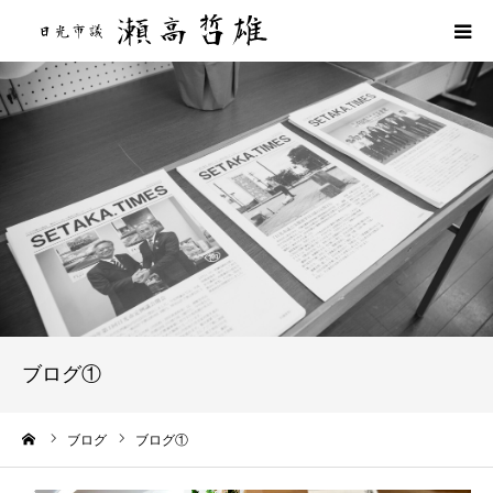
HOME
プロフィール
政策
活動報告
活動実績
ブログ①
ブログ
ーム
ブログ
ブログ①
後援会のご案内