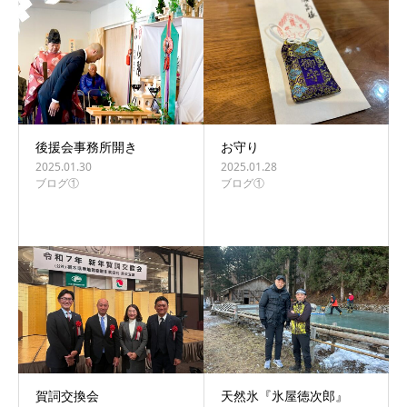
後援会事務所開き
お守り
2025.01.30
2025.01.28
ブログ①
ブログ①
賀詞交換会
天然氷『氷屋徳次郎』