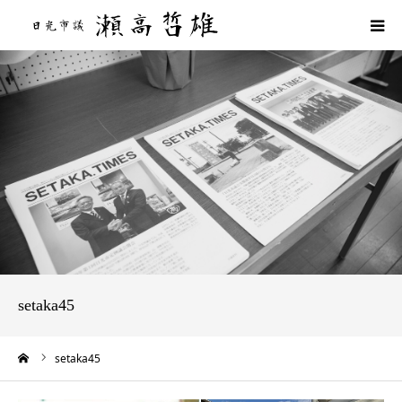
HOME
プロフィール
政策
活動報告
活動実績
setaka45
ブログ
ーム
setaka45
後援会のご案内