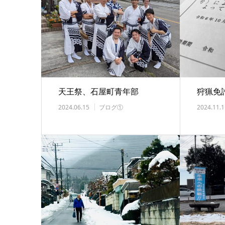
天王祭、石屋町青年部
狩猟免
2024.06.15
ブログ①
2024.11.1