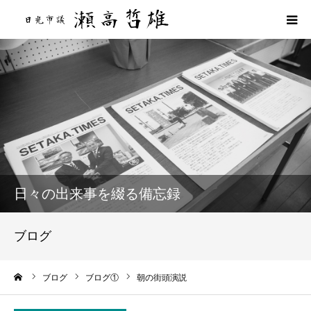
HOME
プロフィール
政策
活動報告
日々の出来事を綴る備忘録
活動実績
ブログ
ブログ
ーム
ブログ
ブログ①
朝の街頭演説
後援会のご案内