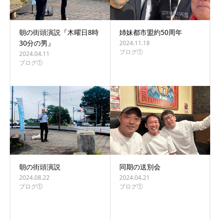
朝の街頭演説『木曜日8時
姉妹都市盟約50周年
30分の男』
2024.11.18
ブログ①
2024.04.11
ブログ①
朝の街頭演説
同期の送別会
2024.08.22
2024.04.21
ブログ①
ブログ①