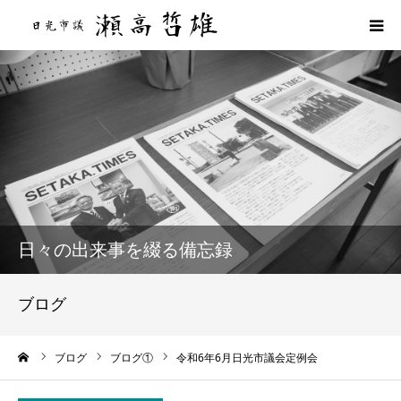
HOME
プロフィール
政策
活動報告
日々の出来事を綴る備忘録
活動実績
ブログ
ブログ
ーム
ブログ
ブログ①
令和6年6月日光市議会定例会
後援会のご案内